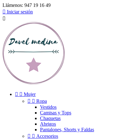
Llámenos:
947 19 16 49

Iniciar sesión



Mujer


Ropa
Vestidos
Camisas y Tops
Chaquetas
Abrigos
Pantalones, Shorts y Faldas


Accesorios