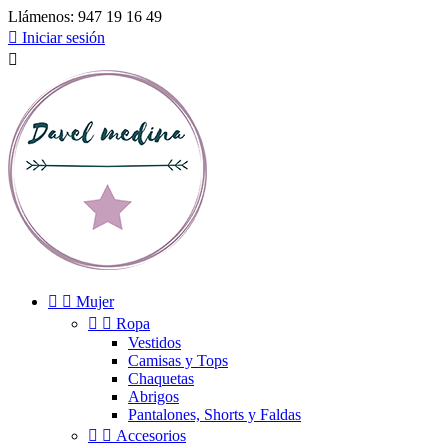
Llámenos:
947 19 16 49

Iniciar sesión



Mujer


Ropa
Vestidos
Camisas y Tops
Chaquetas
Abrigos
Pantalones, Shorts y Faldas


Accesorios