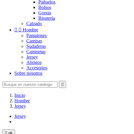
Pañuelos
Bolsos
Gorras
Bisutería
Calzado


Hombre
Pantalones
Camisas
Sudaderas
Camisetas
Jersey
Abrigos
Accesorios
Sobre nosotros

Inicio
Hombre
Jersey
Jersey

ok