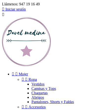
Llámenos:
947 19 16 49

Iniciar sesión



Mujer


Ropa
Vestidos
Camisas y Tops
Chaquetas
Abrigos
Pantalones, Shorts y Faldas


Accesorios